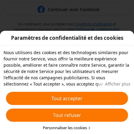
Continuer avec Facebook
En continuant, vous acceptez nos
Conditions d'utilisation
et
reconnaissez que vous avez lu notre
Politique de confidentialité
.
Paramètres de confidentialité et des cookies
Nous utilisons des cookies et des technologies similaires pour
fournir notre Service, vous offrir la meilleure expérience
possible, améliorer et faire connaître notre Service, garantir la
sécurité de notre Service pour les utilisateurs et mesurer
l'efficacité de nos campagnes publicitaires. Si vous
sélectionnez « Tout accepter », vous acceptez que nous et nos
Afficher plus
partenaires stockions des cookies et des technologies
similaires sur votre appareil à des fins publicitaires. Vous
Tout accepter
pouvez aussi « rejeter tous » les cookies non essentiels ou
choisir les types de cookies que vous souhaitez accepter ou
Tout refuser
rejeter à tout moment dans vos paramètres de confidentialité
ou en cliquant sur « Personnaliser les cookies » ci-dessous.
Pour plus de détails, consultez notre
Personnaliser les cookies
Politique relative aux