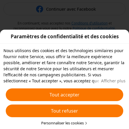
Continuer avec Facebook
En continuant, vous acceptez nos
Conditions d'utilisation
et
reconnaissez que vous avez lu notre
Politique de confidentialité
.
Paramètres de confidentialité et des cookies
Nous utilisons des cookies et des technologies similaires pour
fournir notre Service, vous offrir la meilleure expérience
possible, améliorer et faire connaître notre Service, garantir la
sécurité de notre Service pour les utilisateurs et mesurer
l'efficacité de nos campagnes publicitaires. Si vous
sélectionnez « Tout accepter », vous acceptez que nous et nos
Afficher plus
partenaires stockions des cookies et des technologies
similaires sur votre appareil à des fins publicitaires. Vous
Tout accepter
pouvez aussi « rejeter tous » les cookies non essentiels ou
choisir les types de cookies que vous souhaitez accepter ou
Tout refuser
rejeter à tout moment dans vos paramètres de confidentialité
ou en cliquant sur « Personnaliser les cookies » ci-dessous.
Pour plus de détails, consultez notre
Personnaliser les cookies
Politique relative aux