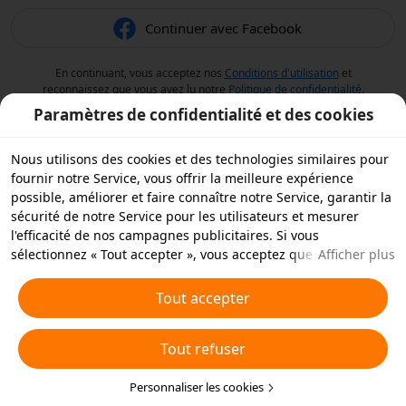
Continuer avec Facebook
En continuant, vous acceptez nos
Conditions d'utilisation
et
reconnaissez que vous avez lu notre
Politique de confidentialité
.
Paramètres de confidentialité et des cookies
Nous utilisons des cookies et des technologies similaires pour
fournir notre Service, vous offrir la meilleure expérience
possible, améliorer et faire connaître notre Service, garantir la
sécurité de notre Service pour les utilisateurs et mesurer
l'efficacité de nos campagnes publicitaires. Si vous
sélectionnez « Tout accepter », vous acceptez que nous et nos
Afficher plus
partenaires stockions des cookies et des technologies
similaires sur votre appareil à des fins publicitaires. Vous
Tout accepter
pouvez aussi « rejeter tous » les cookies non essentiels ou
choisir les types de cookies que vous souhaitez accepter ou
Tout refuser
rejeter à tout moment dans vos paramètres de confidentialité
ou en cliquant sur « Personnaliser les cookies » ci-dessous.
Pour plus de détails, consultez notre
Personnaliser les cookies
Politique relative aux