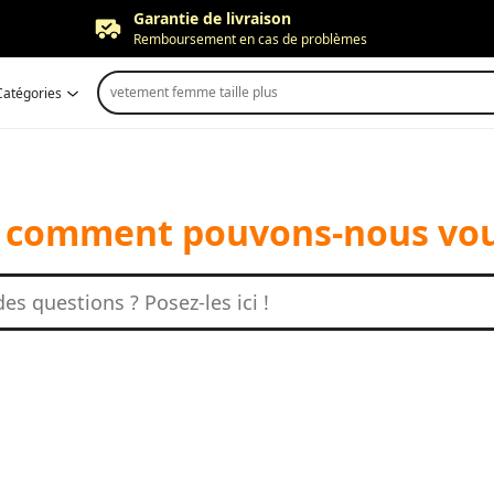
Garantie de livraison
Remboursement en cas de problèmes
Retour gratuit
vetement femme taille plus
Catégories
Jusqu'à 90 jours*
Ajustement des prix
Dans les 30 jours
Garantie de livraison
Remboursement en cas de problèmes
 comment pouvons-nous vou