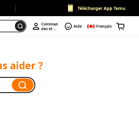
Télécharger App Temu
Comman
Aide
Français
des et 
Compte
s aider ?