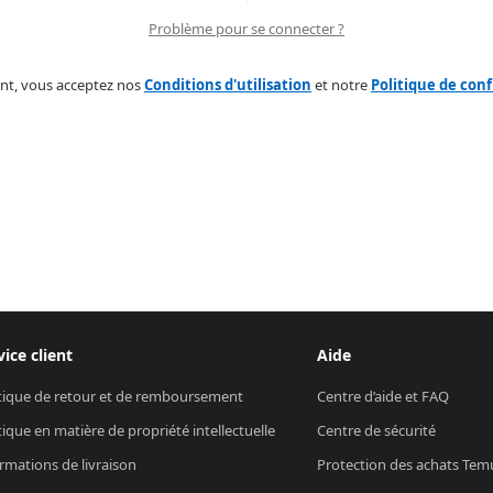
Problème pour se connecter ?
nt, vous acceptez nos
Conditions d'utilisation
et notre
Politique de conf
vice client
Aide
tique de retour et de remboursement
Centre d’aide et FAQ
tique en matière de propriété intellectuelle
Centre de sécurité
rmations de livraison
Protection des achats Tem