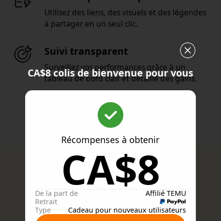
Utilisez des liens, des visuels et des légendes
à partager en un seul clic.
Suivi transparent
Surveillez vos performances grâce à un
CA$8 colis de bienvenue pour vous
tableau de bord clair et détaillé des gains.
Démarrer
Récompenses à obtenir
CA$8
Notre portée et notre
De la part de
Affilié TEMU
rayonnement
Retrait
Type
Cadeau pour nouveaux utilisateurs