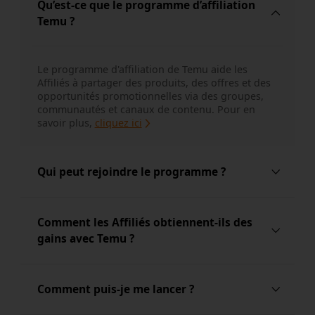
Qu’est-ce que le programme d’affiliation
Temu ?
Le programme d'affiliation de Temu aide les 
Affiliés à partager des produits, des offres et des 
opportunités promotionnelles via des groupes, 
communautés et canaux de contenu.
Pour en 
savoir plus, 
cliquez ici
Qui peut rejoindre le programme ?
Le programme est conçu pour les promoteurs 
Comment les Affiliés obtiennent-ils des
basés sur des groupes, les personnes partageant 
gains avec Temu ?
des coupons et bons plans, les personnes actives 
dans des forums et communautés, ainsi que 
d'autres Affiliés disposant de sources de trafic 
Les Affiliés peuvent obtenir des gains grâce à des 
Comment puis-je me lancer ?
pertinentes.
Pour en savoir plus, cliquez ici
opportunités de parrainage de nouveaux 
utilisateurs éligibles, notamment des 