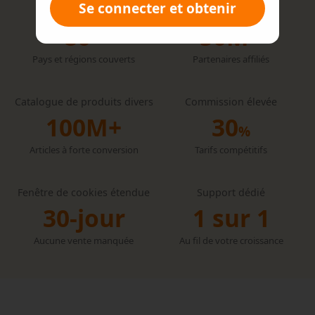
Se connecter et obtenir
Portée mondiale
Approuvé par
80+
50M+
Pays et régions couverts
Partenaires affiliés
Catalogue de produits divers
Commission élevée
100M+
30
%
Articles à forte conversion
Tarifs compétitifs
Fenêtre de cookies étendue
Support dédié
30-jour
1 sur 1
Aucune vente manquée
Au fil de votre croissance