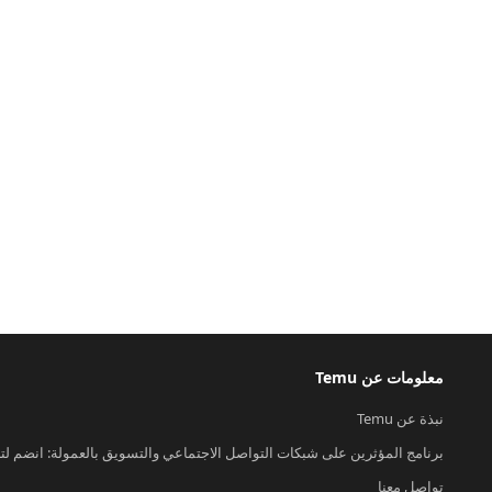
معلومات عن Temu
نبذة عن Temu
برنامج المؤثرين على شبكات التواصل الاجتماعي والتسويق بالعمولة: انضم لت
تواصل معنا