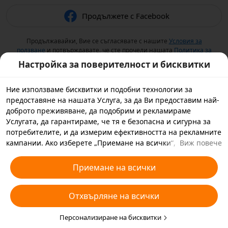
Продължете с Facebook
Продължавайки, Вие се съгласявате с нашите
Условия за
ползване
и потвърждавате, че сте прочели нашата
Политика за
поверителност
.
Настройка за поверителност и бисквитки
Ние използваме бисквитки и подобни технологии за
предоставяне на нашата Услуга, за да Ви предоставим най-
доброто преживяване, да подобрим и рекламираме
Услугата, да гарантираме, че тя е безопасна и сигурна за
потребителите, и да измерим ефективността на рекламните
кампании. Ако изберете „Приемане на всички“, Вие се
Виж повече
съгласявате с това ние и партньорите, с които работим, да
съхраняваме бисквитки и подобни технологии на Вашето
Приемане на всички
устройство за рекламни цели. Можете да изберете също
„Отхвърляне на всички“ за незадължителните бисквитки
Отхвърляне на всички
или да изберете кои видове бисквитки искате да приемете
или дезактивирате, като кликнете върху „Персонализиране
на бисквитките“ по-долу или по всяко време в настройките
Персонализиране на бисквитки