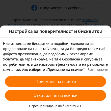
Продължете с Facebook
Продължавайки, Вие се съгласявате с нашите
Условия за
ползване
и потвърждавате, че сте прочели нашата
Политика за
поверителност
.
Настройка за поверителност и бисквитки
Ние използваме бисквитки и подобни технологии за
предоставяне на нашата Услуга, за да Ви предоставим най-
доброто преживяване, да подобрим и рекламираме
Услугата, да гарантираме, че тя е безопасна и сигурна за
потребителите, и да измерим ефективността на рекламните
кампании. Ако изберете „Приемане на всички“, Вие се
Виж повече
съгласявате с това ние и партньорите, с които работим, да
съхраняваме бисквитки и подобни технологии на Вашето
Приемане на всички
устройство за рекламни цели. Можете да изберете също
„Отхвърляне на всички“ за незадължителните бисквитки
Отхвърляне на всички
или да изберете кои видове бисквитки искате да приемете
или дезактивирате, като кликнете върху „Персонализиране
на бисквитките“ по-долу или по всяко време в настройките
Персонализиране на бисквитки