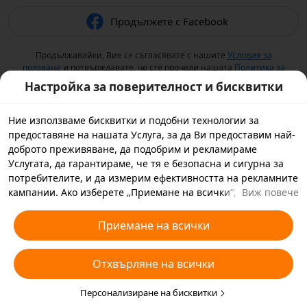
Продължете с Facebook
Продължавайки, Вие се съгласявате с нашите
Условия за
ползване
и потвърждавате, че сте прочели нашата
Политика за
поверителност
.
Настройка за поверителност и бисквитки
Ние използваме бисквитки и подобни технологии за
предоставяне на нашата Услуга, за да Ви предоставим най-
доброто преживяване, да подобрим и рекламираме
Услугата, да гарантираме, че тя е безопасна и сигурна за
потребителите, и да измерим ефективността на рекламните
кампании. Ако изберете „Приемане на всички“, Вие се
Виж повече
съгласявате с това ние и партньорите, с които работим, да
съхраняваме бисквитки и подобни технологии на Вашето
Приемане на всички
устройство за рекламни цели. Можете да изберете също
„Отхвърляне на всички“ за незадължителните бисквитки
Отхвърляне на всички
или да изберете кои видове бисквитки искате да приемете
или дезактивирате, като кликнете върху „Персонализиране
на бисквитките“ по-долу или по всяко време в настройките
Персонализиране на бисквитки