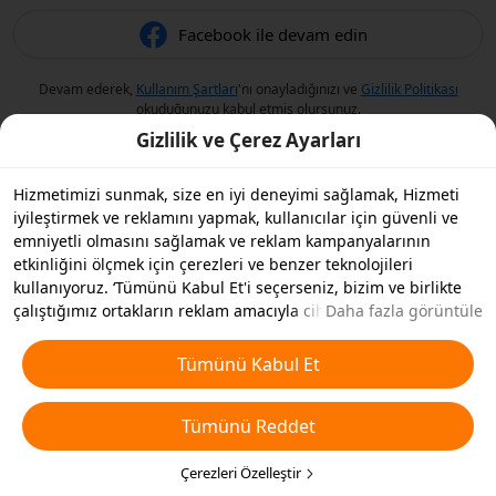
Facebook ile devam edin
Devam ederek,
Kullanım Şartları
'nı onayladığınızı ve
Gizlilik Politikası
okuduğunuzu kabul etmiş olursunuz.
Gizlilik ve Çerez Ayarları
Hizmetimizi sunmak, size en iyi deneyimi sağlamak, Hizmeti
iyileştirmek ve reklamını yapmak, kullanıcılar için güvenli ve
emniyetli olmasını sağlamak ve reklam kampanyalarının
etkinliğini ölçmek için çerezleri ve benzer teknolojileri
kullanıyoruz. ‘Tümünü Kabul Et'i seçerseniz, bizim ve birlikte
çalıştığımız ortakların reklam amacıyla cihazınızda çerezleri ve
Daha fazla görüntüle
benzer teknolojileri depolamasını kabul etmiş olursunuz.
Ayrıca, temel olmayan çerezlerin ’Tümünü Reddedebilir' veya
Tümünü Kabul Et
aşağıdaki ’Çerezleri Özelleştir'i tıklayarak veya gizlilik
ayarlarınızda istediğiniz zaman hangi çerez türlerini kabul
Tümünü Reddet
etmek veya devre dışı bırakmak istediğinizi seçebilirsiniz. Daha
fazla detay için
Çerezler ve Benzer Teknolojiler Politikamıza
bakın.
Çerezleri Özelleştir