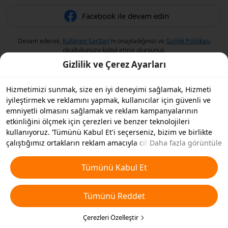
Facebook ile devam edin
Devam ederek,
Kullanım Şartları
'nı onayladığınızı ve
Gizlilik Politikası
okuduğunuzu kabul etmiş olursunuz.
Gizlilik ve Çerez Ayarları
Hizmetimizi sunmak, size en iyi deneyimi sağlamak, Hizmeti
iyileştirmek ve reklamını yapmak, kullanıcılar için güvenli ve
emniyetli olmasını sağlamak ve reklam kampanyalarının
etkinliğini ölçmek için çerezleri ve benzer teknolojileri
kullanıyoruz. ‘Tümünü Kabul Et'i seçerseniz, bizim ve birlikte
çalıştığımız ortakların reklam amacıyla cihazınızda çerezleri ve
Daha fazla görüntüle
benzer teknolojileri depolamasını kabul etmiş olursunuz.
Ayrıca, temel olmayan çerezlerin ’Tümünü Reddedebilir' veya
Tümünü Kabul Et
aşağıdaki ’Çerezleri Özelleştir'i tıklayarak veya gizlilik
ayarlarınızda istediğiniz zaman hangi çerez türlerini kabul
Tümünü Reddet
etmek veya devre dışı bırakmak istediğinizi seçebilirsiniz. Daha
fazla detay için
Çerezler ve Benzer Teknolojiler Politikamıza
bakın.
Çerezleri Özelleştir