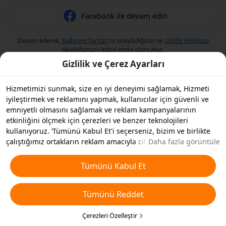
Facebook ile devam edin
Devam ederek,
Kullanım Şartları
'nı onayladığınızı ve
Gizlilik Politikası
okuduğunuzu kabul etmiş olursunuz.
Gizlilik ve Çerez Ayarları
Hizmetimizi sunmak, size en iyi deneyimi sağlamak, Hizmeti
iyileştirmek ve reklamını yapmak, kullanıcılar için güvenli ve
emniyetli olmasını sağlamak ve reklam kampanyalarının
etkinliğini ölçmek için çerezleri ve benzer teknolojileri
kullanıyoruz. ‘Tümünü Kabul Et'i seçerseniz, bizim ve birlikte
çalıştığımız ortakların reklam amacıyla cihazınızda çerezleri ve
Daha fazla görüntüle
benzer teknolojileri depolamasını kabul etmiş olursunuz.
Ayrıca, temel olmayan çerezlerin ’Tümünü Reddedebilir' veya
Tümünü Kabul Et
aşağıdaki ’Çerezleri Özelleştir'i tıklayarak veya gizlilik
ayarlarınızda istediğiniz zaman hangi çerez türlerini kabul
Tümünü Reddet
etmek veya devre dışı bırakmak istediğinizi seçebilirsiniz. Daha
fazla detay için
Çerezler ve Benzer Teknolojiler Politikamıza
bakın.
Çerezleri Özelleştir