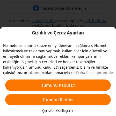
Facebook ile devam edin
Devam ederek,
Kullanım Şartları
'nı onayladığınızı ve
Gizlilik Politikası
okuduğunuzu kabul etmiş olursunuz.
Gizlilik ve Çerez Ayarları
Hizmetimizi sunmak, size en iyi deneyimi sağlamak, Hizmeti
iyileştirmek ve reklamını yapmak, kullanıcılar için güvenli ve
emniyetli olmasını sağlamak ve reklam kampanyalarının
etkinliğini ölçmek için çerezleri ve benzer teknolojileri
kullanıyoruz. ‘Tümünü Kabul Et'i seçerseniz, bizim ve birlikte
çalıştığımız ortakların reklam amacıyla cihazınızda çerezleri ve
Daha fazla görüntüle
benzer teknolojileri depolamasını kabul etmiş olursunuz.
Ayrıca, temel olmayan çerezlerin ’Tümünü Reddedebilir' veya
Tümünü Kabul Et
aşağıdaki ’Çerezleri Özelleştir'i tıklayarak veya gizlilik
ayarlarınızda istediğiniz zaman hangi çerez türlerini kabul
Tümünü Reddet
etmek veya devre dışı bırakmak istediğinizi seçebilirsiniz. Daha
fazla detay için
Çerezler ve Benzer Teknolojiler Politikamıza
bakın.
Çerezleri Özelleştir