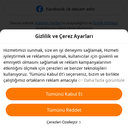
Facebook ile devam edin
Devam ederek,
Kullanım Şartları
'nı onayladığınızı ve
Gizlilik Politikası
okuduğunuzu kabul etmiş olursunuz.
Gizlilik ve Çerez Ayarları
Hizmetimizi sunmak, size en iyi deneyimi sağlamak, Hizmeti
iyileştirmek ve reklamını yapmak, kullanıcılar için güvenli ve
emniyetli olmasını sağlamak ve reklam kampanyalarının
etkinliğini ölçmek için çerezleri ve benzer teknolojileri
kullanıyoruz. ‘Tümünü Kabul Et'i seçerseniz, bizim ve birlikte
çalıştığımız ortakların reklam amacıyla cihazınızda çerezleri ve
Daha fazla görüntüle
benzer teknolojileri depolamasını kabul etmiş olursunuz.
Ayrıca, temel olmayan çerezlerin ’Tümünü Reddedebilir' veya
Tümünü Kabul Et
aşağıdaki ’Çerezleri Özelleştir'i tıklayarak veya gizlilik
ayarlarınızda istediğiniz zaman hangi çerez türlerini kabul
Tümünü Reddet
etmek veya devre dışı bırakmak istediğinizi seçebilirsiniz. Daha
fazla detay için
Çerezler ve Benzer Teknolojiler Politikamıza
bakın.
Çerezleri Özelleştir