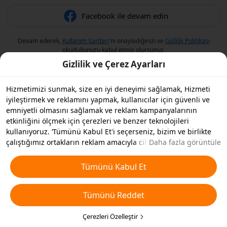
Facebook ile devam edin
Devam ederek,
Kullanım Şartları
'nı onayladığınızı ve
Gizlilik Politikası
okuduğunuzu kabul etmiş olursunuz.
Gizlilik ve Çerez Ayarları
Hizmetimizi sunmak, size en iyi deneyimi sağlamak, Hizmeti
iyileştirmek ve reklamını yapmak, kullanıcılar için güvenli ve
emniyetli olmasını sağlamak ve reklam kampanyalarının
etkinliğini ölçmek için çerezleri ve benzer teknolojileri
kullanıyoruz. ‘Tümünü Kabul Et'i seçerseniz, bizim ve birlikte
çalıştığımız ortakların reklam amacıyla cihazınızda çerezleri ve
Daha fazla görüntüle
benzer teknolojileri depolamasını kabul etmiş olursunuz.
Ayrıca, temel olmayan çerezlerin ’Tümünü Reddedebilir' veya
Tümünü Kabul Et
aşağıdaki ’Çerezleri Özelleştir'i tıklayarak veya gizlilik
ayarlarınızda istediğiniz zaman hangi çerez türlerini kabul
Tümünü Reddet
etmek veya devre dışı bırakmak istediğinizi seçebilirsiniz. Daha
fazla detay için
Çerezler ve Benzer Teknolojiler Politikamıza
bakın.
Çerezleri Özelleştir