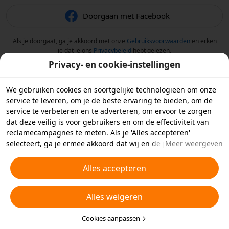
Doorgaan met Facebook
Als je doorgaat, ga je akkoord met onze
Gebruiksvoorwaarden
en erken
je dat je ons
Privacybeleid
hebt gelezen.
Privacy- en cookie-instellingen
We gebruiken cookies en soortgelijke technologieën om onze
service te leveren, om je de beste ervaring te bieden, om de
service te verbeteren en te adverteren, om ervoor te zorgen
dat deze veilig is voor gebruikers en om de effectiviteit van
reclamecampagnes te meten. Als je 'Alles accepteren'
selecteert, ga je ermee akkoord dat wij en de partners
Meer weergeven
waarmee we samenwerken cookies en soortgelijke
technologieën op je apparaat opslaan voor
Alles accepteren
reclamedoeleinden. Je kunt ook kiezen welke typen cookies je
wilt toestaan of afwijzen door hieronder of in je
Alles weigeren
privacyinstellingen op 'Cookies aanpassen' te klikken.
Raadpleeg voor meer informatie ons
Beleid inzake cookies en
soortgelijke technologieën
Cookies aanpassen
.