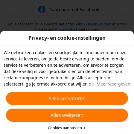
Doorgaan met Facebook
Als je doorgaat, ga je akkoord met onze
Gebruiksvoorwaarden
en erken
je dat je ons
Privacybeleid
hebt gelezen.
Privacy- en cookie-instellingen
We gebruiken cookies en soortgelijke technologieën om onze
service te leveren, om je de beste ervaring te bieden, om de
service te verbeteren en te adverteren, om ervoor te zorgen
dat deze veilig is voor gebruikers en om de effectiviteit van
reclamecampagnes te meten. Als je 'Alles accepteren'
selecteert, ga je ermee akkoord dat wij en de partners
Meer weergeven
waarmee we samenwerken cookies en soortgelijke
technologieën op je apparaat opslaan voor
Alles accepteren
reclamedoeleinden. Je kunt ook kiezen welke typen cookies je
wilt toestaan of afwijzen door hieronder of in je
Alles weigeren
privacyinstellingen op 'Cookies aanpassen' te klikken.
Raadpleeg voor meer informatie ons
Beleid inzake cookies en
soortgelijke technologieën
Cookies aanpassen
.