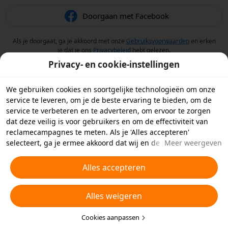
Doorgaan met Facebook
Als je doorgaat, ga je akkoord met onze
Gebruiksvoorwaarden
en erken
je dat je ons
Privacybeleid
hebt gelezen.
Privacy- en cookie-instellingen
We gebruiken cookies en soortgelijke technologieën om onze
service te leveren, om je de beste ervaring te bieden, om de
service te verbeteren en te adverteren, om ervoor te zorgen
dat deze veilig is voor gebruikers en om de effectiviteit van
reclamecampagnes te meten. Als je 'Alles accepteren'
selecteert, ga je ermee akkoord dat wij en de partners
Meer weergeven
waarmee we samenwerken cookies en soortgelijke
technologieën op je apparaat opslaan voor
Alles accepteren
reclamedoeleinden. Je kunt ook kiezen welke typen cookies je
wilt toestaan of afwijzen door hieronder of in je
Alles weigeren
privacyinstellingen op 'Cookies aanpassen' te klikken.
Raadpleeg voor meer informatie ons
Beleid inzake cookies en
soortgelijke technologieën
Cookies aanpassen
.