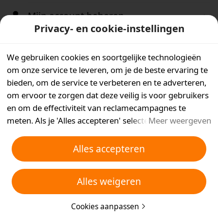
Mijn account beheren
Privacy- en cookie-instellingen
Accountvoorkeuren
We gebruiken cookies en soortgelijke technologieën
Aanmelden
om onze service te leveren, om je de beste ervaring te
bieden, om de service te verbeteren en te adverteren,
Hoe maak ik een Temu-account aan?
om ervoor te zorgen dat deze veilig is voor gebruikers
en om de effectiviteit van reclamecampagnes te
Hoe kan ik me aan- of afmelden bij Temu?
meten. Als je 'Alles accepteren' selecteert, ga je ermee
Meer weergeven
akkoord dat wij en de partners waarmee we
Ik kan me niet bij mijn account aanmelden
samenwerken cookies en soortgelijke technologieën
Alles accepteren
op je apparaat opslaan voor reclamedoeleinden. Je
Hoe kan ik mijn wachtwoord opnieuw instellen?
kunt ook kiezen welke typen cookies je wilt toestaan of
Alles weigeren
afwijzen door hieronder of in je privacyinstellingen op
Hoe kan ik een gastbestelling koppelen aan mijn
'Cookies aanpassen' te klikken. Raadpleeg voor meer
Temu-account?
Cookies aanpassen
informatie ons
Beleid inzake cookies en soortgelijke