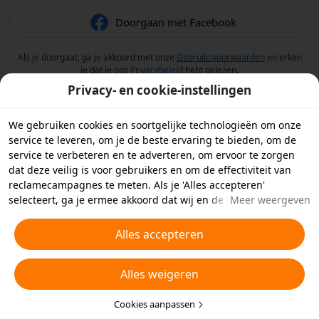
Doorgaan met Facebook
Als je doorgaat, ga je akkoord met onze
Gebruiksvoorwaarden
en erken
je dat je ons
Privacybeleid
hebt gelezen.
Privacy- en cookie-instellingen
We gebruiken cookies en soortgelijke technologieën om onze
service te leveren, om je de beste ervaring te bieden, om de
service te verbeteren en te adverteren, om ervoor te zorgen
dat deze veilig is voor gebruikers en om de effectiviteit van
reclamecampagnes te meten. Als je 'Alles accepteren'
selecteert, ga je ermee akkoord dat wij en de partners
Meer weergeven
waarmee we samenwerken cookies en soortgelijke
technologieën op je apparaat opslaan voor
Alles accepteren
reclamedoeleinden. Je kunt ook kiezen welke typen cookies je
wilt toestaan of afwijzen door hieronder of in je
Alles weigeren
privacyinstellingen op 'Cookies aanpassen' te klikken.
Raadpleeg voor meer informatie ons
Beleid inzake cookies en
soortgelijke technologieën
Cookies aanpassen
.