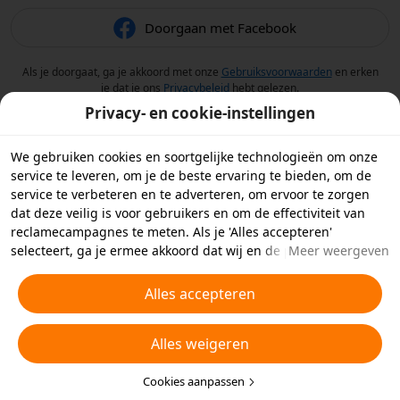
Doorgaan met Facebook
Als je doorgaat, ga je akkoord met onze
Gebruiksvoorwaarden
en erken
je dat je ons
Privacybeleid
hebt gelezen.
Privacy- en cookie-instellingen
We gebruiken cookies en soortgelijke technologieën om onze
service te leveren, om je de beste ervaring te bieden, om de
service te verbeteren en te adverteren, om ervoor te zorgen
dat deze veilig is voor gebruikers en om de effectiviteit van
reclamecampagnes te meten. Als je 'Alles accepteren'
selecteert, ga je ermee akkoord dat wij en de partners
Meer weergeven
waarmee we samenwerken cookies en soortgelijke
technologieën op je apparaat opslaan voor
Alles accepteren
reclamedoeleinden. Je kunt ook kiezen welke typen cookies je
wilt toestaan of afwijzen door hieronder of in je
Alles weigeren
privacyinstellingen op 'Cookies aanpassen' te klikken.
Raadpleeg voor meer informatie ons
Beleid inzake cookies en
soortgelijke technologieën
Cookies aanpassen
.