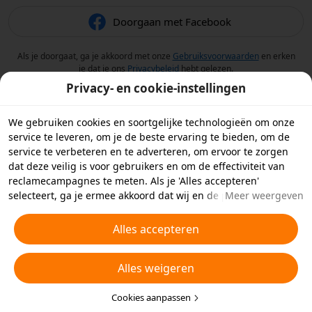
Doorgaan met Facebook
Als je doorgaat, ga je akkoord met onze
Gebruiksvoorwaarden
en erken
je dat je ons
Privacybeleid
hebt gelezen.
Privacy- en cookie-instellingen
We gebruiken cookies en soortgelijke technologieën om onze
service te leveren, om je de beste ervaring te bieden, om de
service te verbeteren en te adverteren, om ervoor te zorgen
dat deze veilig is voor gebruikers en om de effectiviteit van
reclamecampagnes te meten. Als je 'Alles accepteren'
selecteert, ga je ermee akkoord dat wij en de partners
Meer weergeven
waarmee we samenwerken cookies en soortgelijke
technologieën op je apparaat opslaan voor
Alles accepteren
reclamedoeleinden. Je kunt ook kiezen welke typen cookies je
wilt toestaan of afwijzen door hieronder of in je
Alles weigeren
privacyinstellingen op 'Cookies aanpassen' te klikken.
Raadpleeg voor meer informatie ons
Beleid inzake cookies en
soortgelijke technologieën
Cookies aanpassen
.