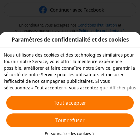
Continuer avec Facebook
En continuant, vous acceptez nos
Conditions d'utilisation
et
reconnaissez que vous avez lu notre
Politique de confidentialité
.
Paramètres de confidentialité et des cookies
Nous utilisons des cookies et des technologies similaires pour
fournir notre Service, vous offrir la meilleure expérience
possible, améliorer et faire connaître notre Service, garantir la
sécurité de notre Service pour les utilisateurs et mesurer
l'efficacité de nos campagnes publicitaires. Si vous
sélectionnez « Tout accepter », vous acceptez que nous et nos
Afficher plus
partenaires stockions des cookies et des technologies
similaires sur votre appareil à des fins publicitaires. Vous
Tout accepter
pouvez aussi « rejeter tous » les cookies non essentiels ou
choisir les types de cookies que vous souhaitez accepter ou
Tout refuser
rejeter à tout moment dans vos paramètres de confidentialité
ou en cliquant sur « Personnaliser les cookies » ci-dessous.
Pour plus de détails, consultez notre
Personnaliser les cookies
Politique relative aux