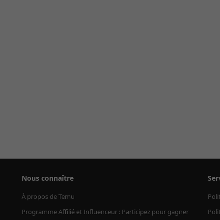
Nous connaître
Ser
À propos de Temu
Poli
Programme Affilié et Influenceur : Participez pour gagner
Poli