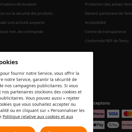
rmations de livraison
Protection des achats Tem
tes sur la sécurité des produits
Devenir partenaire de Tem
aler une activité suspecte
Accessibilité
tant min. de commande
Centre de transparence
Conformité REP de Temu
cookies
pour fournir notre Service, vous offrir la
e notre Service, garantir la sécurité de
é de nos campagnes publicitaires. Si vous
t nos partenaires stockions des cookies et
publicitaires. Vous pouvez aussi « rejeter
Nous acceptons
 cookies que vous souhaitez accepter ou
lité ou en cliquant sur « Personnaliser les
re
Politique relative aux cookies et aux