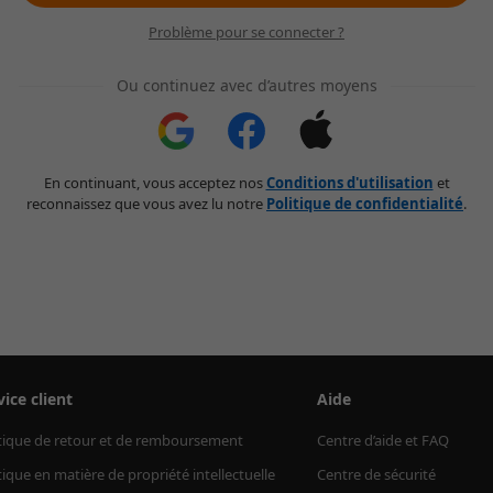
Problème pour se connecter ?
Ou continuez avec d’autres moyens
En continuant, vous acceptez nos
Conditions d'utilisation
et
reconnaissez que vous avez lu notre
Politique de confidentialité
.
vice client
Aide
tique de retour et de remboursement
Centre d’aide et FAQ
tique en matière de propriété intellectuelle
Centre de sécurité