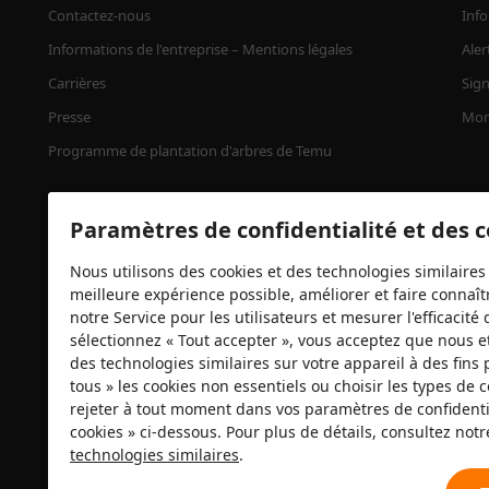
Contactez-nous
Info
Informations de l'entreprise – Mentions légales
Aler
Carrières
Sign
Presse
Mon
Programme de plantation d'arbres de Temu
Paramètres de confidentialité et des 
Nous utilisons des cookies et des technologies similaires 
meilleure expérience possible, améliorer et faire connaîtr
notre Service pour les utilisateurs et mesurer l'efficacit
sélectionnez « Tout accepter », vous acceptez que nous e
des technologies similaires sur votre appareil à des fins 
Certificats de sécurité
tous » les cookies non essentiels ou choisir les types de
rejeter à tout moment dans vos paramètres de confidentia
cookies » ci-dessous. Pour plus de détails, consultez not
technologies similaires
.