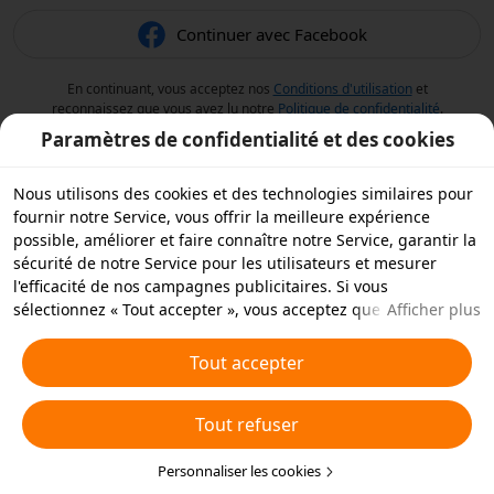
Continuer avec Facebook
En continuant, vous acceptez nos
Conditions d'utilisation
et
reconnaissez que vous avez lu notre
Politique de confidentialité
.
Paramètres de confidentialité et des cookies
Nous utilisons des cookies et des technologies similaires pour
fournir notre Service, vous offrir la meilleure expérience
possible, améliorer et faire connaître notre Service, garantir la
sécurité de notre Service pour les utilisateurs et mesurer
l'efficacité de nos campagnes publicitaires. Si vous
sélectionnez « Tout accepter », vous acceptez que nous et nos
Afficher plus
partenaires stockions des cookies et des technologies
similaires sur votre appareil à des fins publicitaires. Vous
Tout accepter
pouvez aussi « rejeter tous » les cookies non essentiels ou
choisir les types de cookies que vous souhaitez accepter ou
Tout refuser
rejeter à tout moment dans vos paramètres de confidentialité
ou en cliquant sur « Personnaliser les cookies » ci-dessous.
Pour plus de détails, consultez notre
Personnaliser les cookies
Politique relative aux