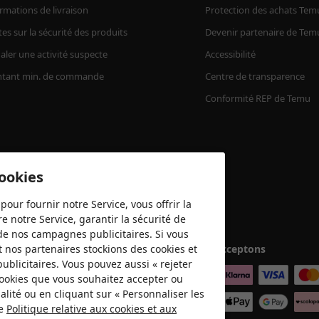
rmations de livraison
Protection des achats Tem
tes sur la sécurité des produits
Devenir partenaire de Tem
aler une activité suspecte
Accessibilité
tant min. de commande
Centre de transparence
Conformité REP de Temu
cookies
pour fournir notre Service, vous offrir la
e notre Service, garantir la sécurité de
é de nos campagnes publicitaires. Si vous
t nos partenaires stockions des cookies et
Nous acceptons
publicitaires. Vous pouvez aussi « rejeter
 cookies que vous souhaitez accepter ou
lité ou en cliquant sur « Personnaliser les
re
Politique relative aux cookies et aux