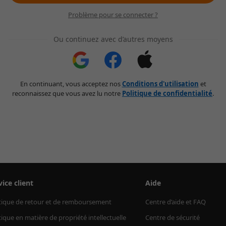
Problème pour se connecter ?
Ou continuez avec d’autres moyens
En continuant, vous acceptez nos
Conditions d'utilisation
et
reconnaissez que vous avez lu notre
Politique de confidentialité
.
vice client
Aide
tique de retour et de remboursement
Centre d’aide et FAQ
tique en matière de propriété intellectuelle
Centre de sécurité