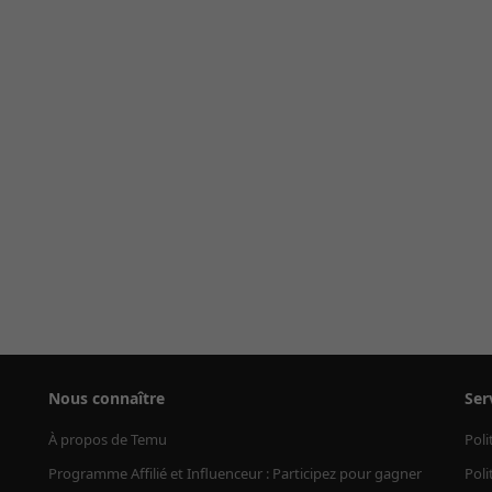
Nous connaître
Ser
À propos de Temu
Poli
Programme Affilié et Influenceur : Participez pour gagner
Poli