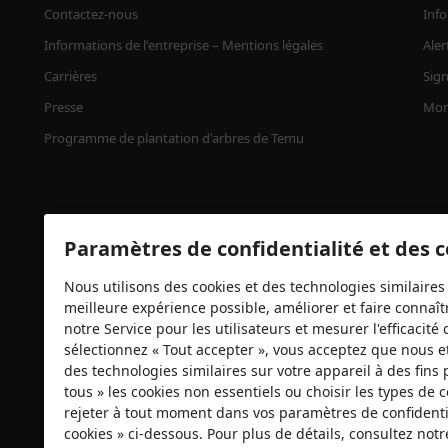
Contactez-nous
Info
Informations de l'entreprise – Mentions légales
Aler
Carrières
Sign
Presse
Mon
Programme de plantation d'arbres de Temu
Paramètres de confidentialité et des 
Nous utilisons des cookies et des technologies similaires 
meilleure expérience possible, améliorer et faire connaîtr
notre Service pour les utilisateurs et mesurer l'efficacit
Certificats de sécurité
sélectionnez « Tout accepter », vous acceptez que nous e
des technologies similaires sur votre appareil à des fins 
tous » les cookies non essentiels ou choisir les types de
rejeter à tout moment dans vos paramètres de confidentia
cookies » ci-dessous. Pour plus de détails, consultez not