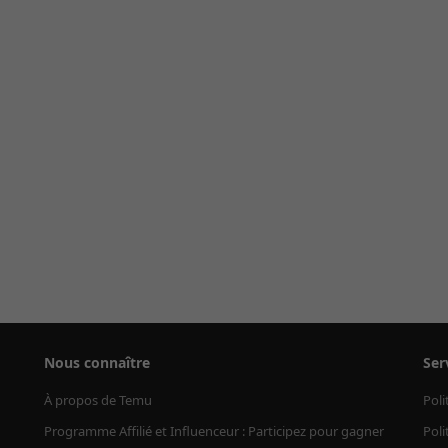
Nous connaître
Ser
À propos de Temu
Poli
Programme Affilié et Influenceur : Participez pour gagner
Poli