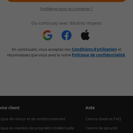
Problème pour se connecter ?
Ou continuez avec d’autres moyens
En continuant, vous acceptez nos
Conditions d'utilisation
et
reconnaissez que vous avez lu notre
Politique de confidentialité
.
vice client
Aide
tique de retour et de remboursement
Centre d’aide et FAQ
tique en matière de propriété intellectuelle
Centre de sécurité