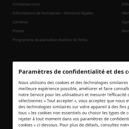
Contactez-nous
Info
Informations de l'entreprise – Mentions légales
Aler
Carrières
Sign
Presse
Mon
Programme de plantation d'arbres de Temu
Paramètres de confidentialité et des 
Nous utilisons des cookies et des technologies similaires 
meilleure expérience possible, améliorer et faire connaîtr
notre Service pour les utilisateurs et mesurer l'efficacit
Certificats de sécurité
sélectionnez « Tout accepter », vous acceptez que nous e
des technologies similaires sur votre appareil à des fins 
tous » les cookies non essentiels ou choisir les types de
rejeter à tout moment dans vos paramètres de confidentia
cookies » ci-dessous. Pour plus de détails, consultez not