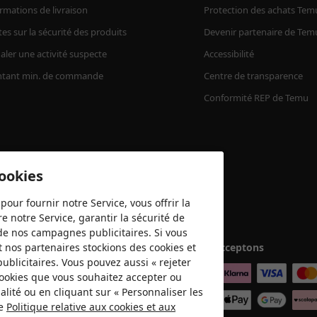
rmations de livraison
Protection des achats Tem
tes sur la sécurité des produits
Devenir partenaire de Tem
aler une activité suspecte
Accessibilité
tant min. de commande
Centre de transparence
Conformité REP de Temu
cookies
pour fournir notre Service, vous offrir la
e notre Service, garantir la sécurité de
é de nos campagnes publicitaires. Si vous
t nos partenaires stockions des cookies et
Nous acceptons
publicitaires. Vous pouvez aussi « rejeter
 cookies que vous souhaitez accepter ou
lité ou en cliquant sur « Personnaliser les
re
Politique relative aux cookies et aux