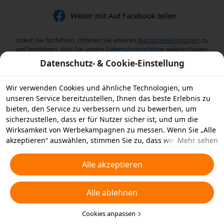
Weiter mit Auf Facebook teilen
Indem Sie fortfahren, stimmen Sie unseren
Nutzungsbedingungen
zu
und bestätigen, dass Sie unsere
Datenschutzrichtlinie
gelesen haben.
Datenschutz- & Cookie-Einstellung
Wir verwenden Cookies und ähnliche Technologien, um
unseren Service bereitzustellen, Ihnen das beste Erlebnis zu
bieten, den Service zu verbessern und zu bewerben, um
sicherzustellen, dass er für Nutzer sicher ist, und um die
Wirksamkeit von Werbekampagnen zu messen. Wenn Sie „Alle
akzeptieren“ auswählen, stimmen Sie zu, dass wir und die
Mehr sehen
Partner, mit denen wir zusammenarbeiten, Cookies und
ähnliche Technologien für Werbezwecke auf Ihrem Gerät
Alle akzeptieren
speichern. Alternativ können Sie auch über „Alle ablehnen“
nicht notwendige Cookies ablehnen oder auswählen, welche
Alle ablehnen
Arten von Cookies Sie akzeptieren oder deaktivieren möchten,
indem Sie unten oder jederzeit in Ihren
Datenschutzeinstellungen auf „Cookies anpassen“ klicken.
Cookies anpassen