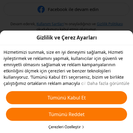
Facebook ile devam edin
Devam ederek,
Kullanım Şartları
'nı onayladığınızı ve
Gizlilik Politikası
okuduğunuzu kabul etmiş olursunuz.
Gizlilik ve Çerez Ayarları
Hizmetimizi sunmak, size en iyi deneyimi sağlamak, Hizmeti
iyileştirmek ve reklamını yapmak, kullanıcılar için güvenli ve
emniyetli olmasını sağlamak ve reklam kampanyalarının
etkinliğini ölçmek için çerezleri ve benzer teknolojileri
kullanıyoruz. ‘Tümünü Kabul Et'i seçerseniz, bizim ve birlikte
çalıştığımız ortakların reklam amacıyla cihazınızda çerezleri ve
Daha fazla görüntüle
benzer teknolojileri depolamasını kabul etmiş olursunuz.
Ayrıca, temel olmayan çerezlerin ’Tümünü Reddedebilir' veya
Tümünü Kabul Et
aşağıdaki ’Çerezleri Özelleştir'i tıklayarak veya gizlilik
ayarlarınızda istediğiniz zaman hangi çerez türlerini kabul
Tümünü Reddet
etmek veya devre dışı bırakmak istediğinizi seçebilirsiniz. Daha
fazla detay için
Çerezler ve Benzer Teknolojiler Politikamıza
bakın.
Çerezleri Özelleştir