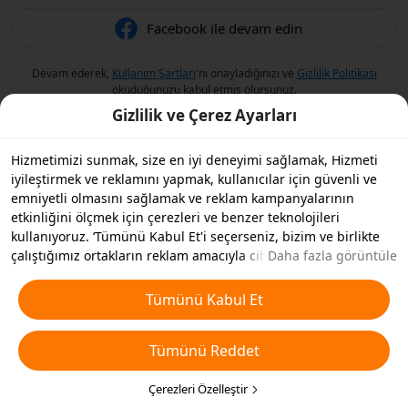
Facebook ile devam edin
Devam ederek,
Kullanım Şartları
'nı onayladığınızı ve
Gizlilik Politikası
okuduğunuzu kabul etmiş olursunuz.
Gizlilik ve Çerez Ayarları
Hizmetimizi sunmak, size en iyi deneyimi sağlamak, Hizmeti
iyileştirmek ve reklamını yapmak, kullanıcılar için güvenli ve
emniyetli olmasını sağlamak ve reklam kampanyalarının
etkinliğini ölçmek için çerezleri ve benzer teknolojileri
kullanıyoruz. ‘Tümünü Kabul Et'i seçerseniz, bizim ve birlikte
çalıştığımız ortakların reklam amacıyla cihazınızda çerezleri ve
Daha fazla görüntüle
benzer teknolojileri depolamasını kabul etmiş olursunuz.
Ayrıca, temel olmayan çerezlerin ’Tümünü Reddedebilir' veya
Tümünü Kabul Et
aşağıdaki ’Çerezleri Özelleştir'i tıklayarak veya gizlilik
ayarlarınızda istediğiniz zaman hangi çerez türlerini kabul
Tümünü Reddet
etmek veya devre dışı bırakmak istediğinizi seçebilirsiniz. Daha
fazla detay için
Çerezler ve Benzer Teknolojiler Politikamıza
bakın.
Çerezleri Özelleştir