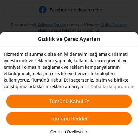
Facebook ile devam edin
Devam ederek,
Kullanım Şartları
'nı onayladığınızı ve
Gizlilik Politikası
okuduğunuzu kabul etmiş olursunuz.
Gizlilik ve Çerez Ayarları
Hizmetimizi sunmak, size en iyi deneyimi sağlamak, Hizmeti
iyileştirmek ve reklamını yapmak, kullanıcılar için güvenli ve
emniyetli olmasını sağlamak ve reklam kampanyalarının
etkinliğini ölçmek için çerezleri ve benzer teknolojileri
kullanıyoruz. ‘Tümünü Kabul Et'i seçerseniz, bizim ve birlikte
çalıştığımız ortakların reklam amacıyla cihazınızda çerezleri ve
Daha fazla görüntüle
benzer teknolojileri depolamasını kabul etmiş olursunuz.
Ayrıca, temel olmayan çerezlerin ’Tümünü Reddedebilir' veya
Tümünü Kabul Et
aşağıdaki ’Çerezleri Özelleştir'i tıklayarak veya gizlilik
ayarlarınızda istediğiniz zaman hangi çerez türlerini kabul
Tümünü Reddet
etmek veya devre dışı bırakmak istediğinizi seçebilirsiniz. Daha
fazla detay için
Çerezler ve Benzer Teknolojiler Politikamıza
bakın.
Çerezleri Özelleştir