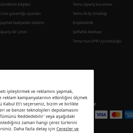
Gönderim bilgileri
Temu sipariş koruması
Ürün güvenliği uyarıları
Temu ile İş Ortaklığı
Şüpheli faaliyetleri bildirin
Erişilebilirlik
Sipariş Alt Limiti
Şeffaflık Merkezi
Temu'nun EPR Uyumluluğu
ti iyileştirmek ve reklamını yapmak,
ve reklam kampanyalarının etkinliğini ölçmek
ü Kabul Et'i seçerseniz, bizim ve birlikte
Kabul ediyoruz
eri ve benzer teknolojileri depolamasını
 ’Tümünü Reddedebilir' veya aşağıdaki
da istediğiniz zaman hangi çerez türlerini
rsiniz. Daha fazla detay için
Çerezler ve