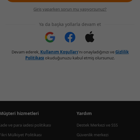
Giriş yaparken sorun mu yaşıyorsunuz?
Ya da başka yollarla devam et
Devam ederek,
Kullanım Koşulları
'nı onayladığınızı ve
Gizlilik
Politikası
okuduğunuzu kabul etmiş olursunuz.
Müşteri hizmetleri
Yardım
İade ve para iadesi politikası
Destek Merkezi ve SSS
Fikri Mülkiyet Politikası
Güvenlik merkezi