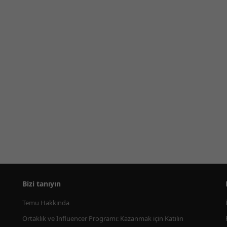
Bizi tanıyın
Temu Hakkında
Ortaklık ve Influencer Programı: Kazanmak için Katılın