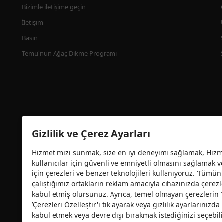
Bizimle iletişime geçin
İletişim
Basın
Temu'nun Ağaç Dikme Programı
Gizlilik ve Çerez Ayarları
Hizmetimizi sunmak, size en iyi deneyimi sağlamak, Hizme
kullanıcılar için güvenli ve emniyetli olmasını sağlamak 
Güvenlik sertifikası
için çerezleri ve benzer teknolojileri kullanıyoruz. ‘Tümün
çalıştığımız ortakların reklam amacıyla cihazınızda çerezl
kabul etmiş olursunuz. Ayrıca, temel olmayan çerezlerin
’Çerezleri Özelleştir'i tıklayarak veya gizlilik ayarlarınız
kabul etmek veya devre dışı bırakmak istediğinizi seçebili