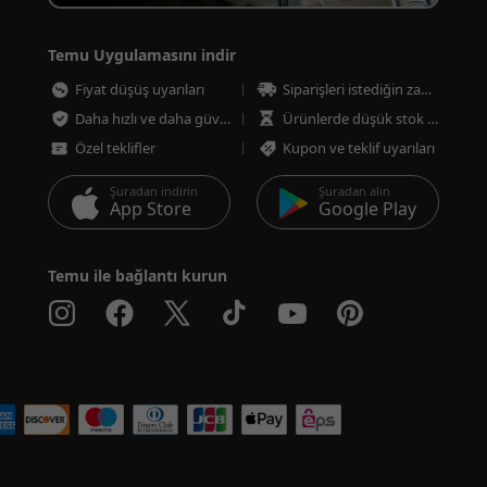
Temu Uygulamasını indir
Fiyat düşüş uyarıları
Siparişleri istediğin zaman takip et
Daha hızlı ve daha güvenli ödeme
Ürünlerde düşük stok uyarıları
Özel teklifler
Kupon ve teklif uyarıları
Şuradan indirin
Şuradan alın
App Store
Google Play
Temu ile bağlantı kurun