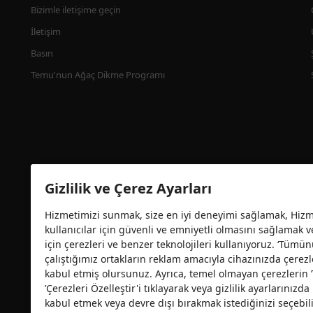
Bizimle iletişime geçin
İletişim
Basın
Temu'nun Ağaç Dikme Programı
Gizlilik ve Çerez Ayarları
Hizmetimizi sunmak, size en iyi deneyimi sağlamak, Hizme
kullanıcılar için güvenli ve emniyetli olmasını sağlamak 
Güvenlik sertifikası
için çerezleri ve benzer teknolojileri kullanıyoruz. ‘Tümün
çalıştığımız ortakların reklam amacıyla cihazınızda çerezl
kabul etmiş olursunuz. Ayrıca, temel olmayan çerezlerin
’Çerezleri Özelleştir'i tıklayarak veya gizlilik ayarlarınız
kabul etmek veya devre dışı bırakmak istediğinizi seçebili