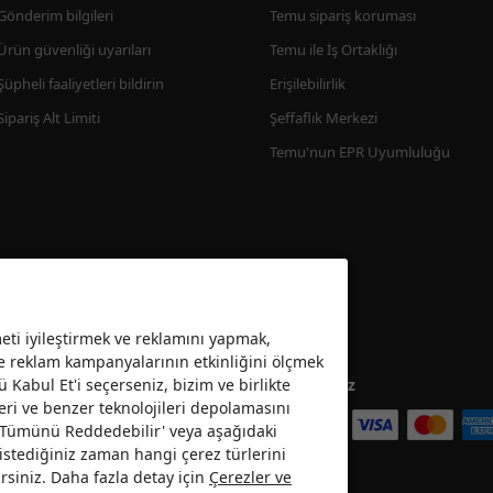
Gönderim bilgileri
Temu sipariş koruması
Ürün güvenliği uyarıları
Temu ile İş Ortaklığı
Şüpheli faaliyetleri bildirin
Erişilebilirlik
Sipariş Alt Limiti
Şeffaflık Merkezi
Temu'nun EPR Uyumluluğu
ti iyileştirmek ve reklamını yapmak,
ve reklam kampanyalarının etkinliğini ölçmek
ü Kabul Et'i seçerseniz, bizim ve birlikte
Kabul ediyoruz
eri ve benzer teknolojileri depolamasını
 ’Tümünü Reddedebilir' veya aşağıdaki
da istediğiniz zaman hangi çerez türlerini
rsiniz. Daha fazla detay için
Çerezler ve