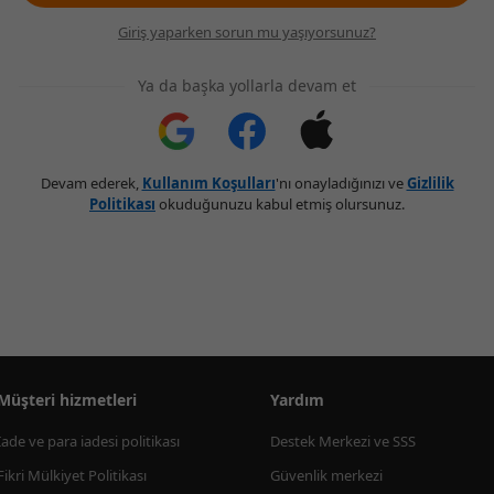
Giriş yaparken sorun mu yaşıyorsunuz?
Ya da başka yollarla devam et
Devam ederek,
Kullanım Koşulları
'nı onayladığınızı ve
Gizlilik
Politikası
okuduğunuzu kabul etmiş olursunuz.
Müşteri hizmetleri
Yardım
İade ve para iadesi politikası
Destek Merkezi ve SSS
Fikri Mülkiyet Politikası
Güvenlik merkezi