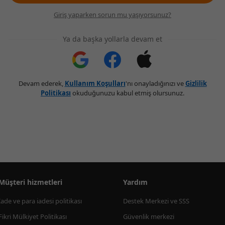
Giriş yaparken sorun mu yaşıyorsunuz?
Ya da başka yollarla devam et
Devam ederek,
Kullanım Koşulları
'nı onayladığınızı ve
Gizlilik
Politikası
okuduğunuzu kabul etmiş olursunuz.
Müşteri hizmetleri
Yardım
İade ve para iadesi politikası
Destek Merkezi ve SSS
Fikri Mülkiyet Politikası
Güvenlik merkezi