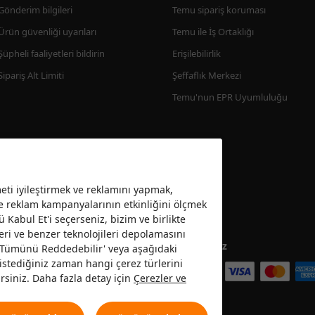
Gönderim bilgileri
Temu sipariş koruması
Ürün güvenliği uyarıları
Temu ile İş Ortaklığı
Şüpheli faaliyetleri bildirin
Erişilebilirlik
Sipariş Alt Limiti
Şeffaflık Merkezi
Temu'nun EPR Uyumluluğu
ti iyileştirmek ve reklamını yapmak,
ve reklam kampanyalarının etkinliğini ölçmek
ü Kabul Et'i seçerseniz, bizim ve birlikte
eri ve benzer teknolojileri depolamasını
Kabul ediyoruz
 ’Tümünü Reddedebilir' veya aşağıdaki
da istediğiniz zaman hangi çerez türlerini
rsiniz. Daha fazla detay için
Çerezler ve