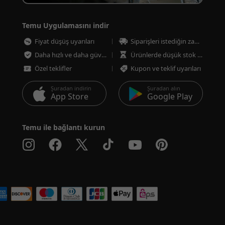
Temu Uygulamasını indir
Fiyat düşüş uyarıları
Siparişleri istediğin zaman takip et
Daha hızlı ve daha güvenli ödeme
Ürünlerde düşük stok uyarıları
Özel teklifler
Kupon ve teklif uyarıları
Şuradan indirin
Şuradan alın
App Store
Google Play
Temu ile bağlantı kurun