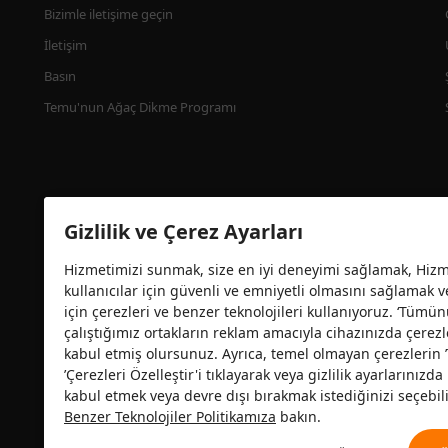
Bizimle iletişime geçin
İletişim
Basın
Temu'nun Ağaç Dikme Programı
Gizlilik ve Çerez Ayarları
Hizmetimizi sunmak, size en iyi deneyimi sağlamak, Hizme
kullanıcılar için güvenli ve emniyetli olmasını sağlamak 
için çerezleri ve benzer teknolojileri kullanıyoruz. ‘Tümün
çalıştığımız ortakların reklam amacıyla cihazınızda çerezl
Güvenlik sertifikası
kabul etmiş olursunuz. Ayrıca, temel olmayan çerezlerin
’Çerezleri Özelleştir'i tıklayarak veya gizlilik ayarlarınız
kabul etmek veya devre dışı bırakmak istediğinizi seçebili
Benzer Teknolojiler Politikamıza
bakın.