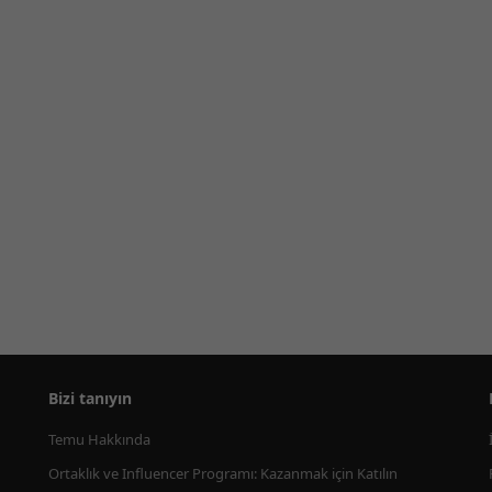
Bizi tanıyın
Temu Hakkında
Ortaklık ve Influencer Programı: Kazanmak için Katılın