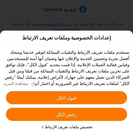
تابع مع Facebook
من خلال المتابعة، فإنك توافق على
شروط الاستخدام
لدينا وتقر بأنك قد قرأت
سياسة الخصوصية
.
إعدادات الخصوصية وملفات تعريف الارتباط
نستخدم ملفات تعريف الارتباط والتقنيات المماثلة لتوفير خدمتنا ومنحك
أفضل تجربة وتحسين الخدمة والإعلان عنها وضمان أنها آمنة للمستخدمين
وقياس فعالية الحملات الإعلانية. إذا قمت بتحديد "قبول الكل"، فإنك توافق
على تخزين ملفات تعريف الارتباط والتقنيات المماثلة من قبلنا ومن قبل
الشركاء الذين نعمل معهم على جهازك لأغراض إعلانية. يمكنك أيضًا "رفض
الكل" لملفات تعريف الارتباط غير الضرورية أو اختيار أنواع ملفات تعريف
مشاهدة المزيد
الارتباط التي ترغب في قبولها أو تعطيلها بالنقر على "تخصيص ملفات
تعريف الارتباط" أدناه أو في أي وقت من إعدادات الخصوصية الخاصة بك.
قبول الكل
يمكنك الاطلاع على
سياسة ملفات تعريف الارتباط والتقنيات المشابهة
للحصول على المزيد من التفاصيل.
رفض الكل
تخصيص ملفات تعريف الارتباط