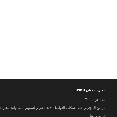
معلومات عن Temu
نبذة عن Temu
برنامج المؤثرين على شبكات التواصل الاجتماعي والتسويق بالعمولة: انضم لت
تواصل معنا