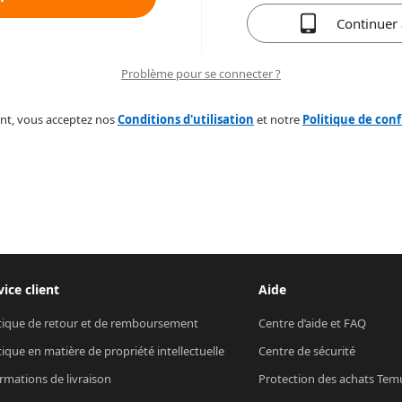
Continuer
Problème pour se connecter ?
nt, vous acceptez nos
Conditions d'utilisation
et notre
Politique de conf
vice client
Aide
tique de retour et de remboursement
Centre d’aide et FAQ
tique en matière de propriété intellectuelle
Centre de sécurité
rmations de livraison
Protection des achats Tem