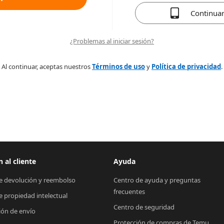
Continua
¿Problemas al iniciar sesión?
Al continuar, aceptas nuestros
Términos de uso
y
Política de privacidad
.
 al cliente
Ayuda
de devolución y reembolso
Centro de ayuda y preguntas 
frecuentes
de propiedad intelectual
Centro de seguridad
ión de envío
Protección de compras de Temu