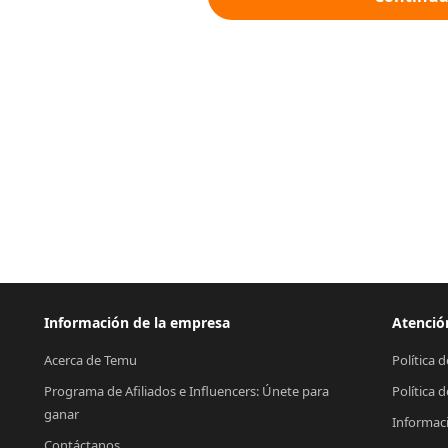
Información de la empresa
Atención
Acerca de Temu
Política 
Programa de Afiliados e Influencers: Únete para 
Política 
ganar
Informac
Contáctanos