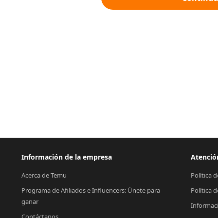
Información de la empresa
Atención
Acerca de Temu
Política 
Programa de Afiliados e Influencers: Únete para 
Política 
ganar
Informac
Contáctanos