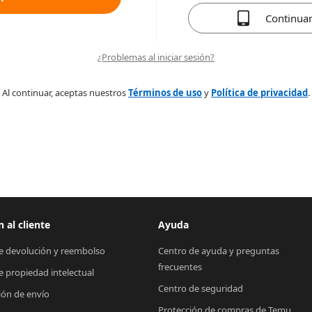
Continua
¿Problemas al iniciar sesión?
Al continuar, aceptas nuestros
Términos de uso
y
Política de privacidad
.
 al cliente
Ayuda
de devolución y reembolso
Centro de ayuda y preguntas 
frecuentes
de propiedad intelectual
Centro de seguridad
ión de envío
Protección de compras de Temu