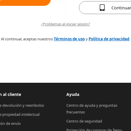
Continua
¿Problemas al iniciar sesión?
Al continuar, aceptas nuestros
Términos de uso
y
Política de privacidad
.
 al cliente
Ayuda
de devolución y reembolso
Centro de ayuda y preguntas 
frecuentes
de propiedad intelectual
Centro de seguridad
ión de envío
Protección de compras de Temu