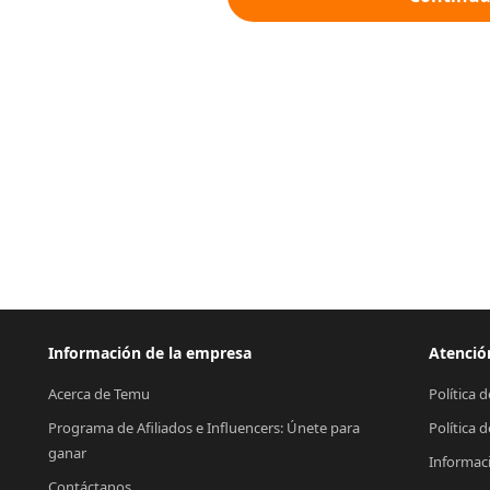
Información de la empresa
Atención
Acerca de Temu
Política 
Programa de Afiliados e Influencers: Únete para 
Política 
ganar
Informac
Contáctanos