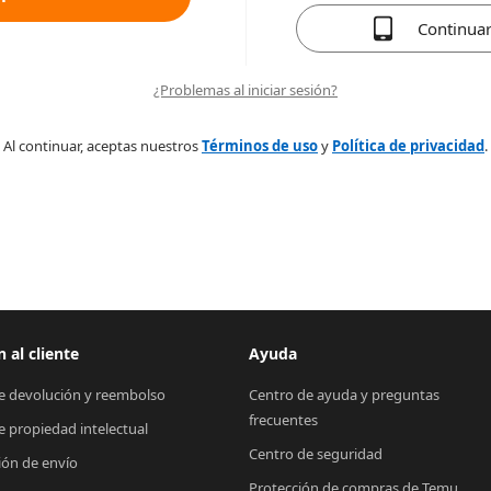
Continua
¿Problemas al iniciar sesión?
Al continuar, aceptas nuestros
Términos de uso
y
Política de privacidad
.
 al cliente
Ayuda
de devolución y reembolso
Centro de ayuda y preguntas 
frecuentes
de propiedad intelectual
Centro de seguridad
ión de envío
Protección de compras de Temu