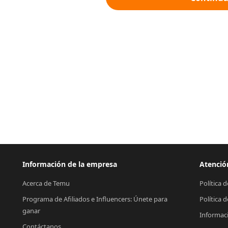
Información de la empresa
Atención
Acerca de Temu
Política 
Programa de Afiliados e Influencers: Únete para 
Política 
ganar
Informac
Contáctanos