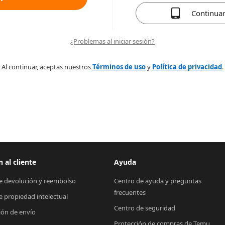
Continua
¿Problemas al iniciar sesión?
Al continuar, aceptas nuestros
Términos de uso
y
Política de privacidad
.
 al cliente
Ayuda
de devolución y reembolso
Centro de ayuda y preguntas 
frecuentes
de propiedad intelectual
Centro de seguridad
ión de envío
Protección de compras de Temu