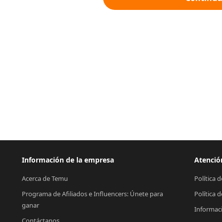
Información de la empresa
Atención
Acerca de Temu
Política 
Programa de Afiliados e Influencers: Únete para 
Política 
ganar
Informac
Contáctanos