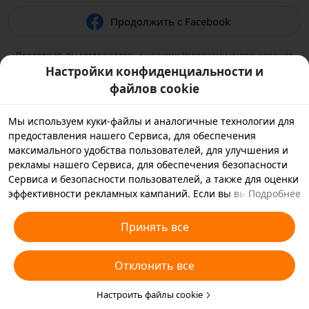
Продолжить с Facebook
Продолжая, вы соглашаетесь с нашими
Условиями использования
и подтверждаете, что прочитали нашу
Политику
Настройки конфиденциальности и
конфиденциальности
.
файлов cookie
Мы используем куки-файлы и аналогичные технологии для
предоставления нашего Сервиса, для обеспечения
максимального удобства пользователей, для улучшения и
рекламы нашего Сервиса, для обеспечения безопасности
Сервиса и безопасности пользователей, а также для оценки
эффективности рекламных кампаний. Если вы выбираете
Подробнее
«Принять все», вы соглашаетесь с тем, что мы и партнеры,
с которыми мы работаем, будем хранить куки-файлы и
Принять все
использовать аналогичные технологии на вашем
устройстве в рекламных целях. Вы также можете выбрать
Отклонить все
«Отклонить все», чтобы отклонить все необязательные
куки-файлы, или выбрать, какие типы куки-файлов
необходимо принять или отклонить. Для этого нажмите
Настроить файлы cookie