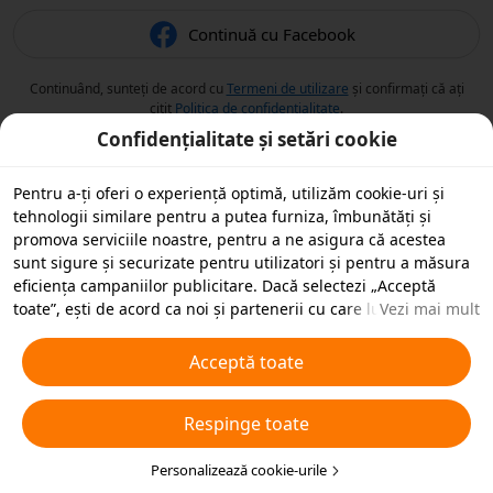
Continuă cu Facebook
Continuând, sunteți de acord cu
Termeni de utilizare
și confirmați că ați
citit
Politica de confidențialitate
.
Confidențialitate și setări cookie
Pentru a-ți oferi o experiență optimă, utilizăm cookie-uri și
tehnologii similare pentru a putea furniza, îmbunătăți și
promova serviciile noastre, pentru a ne asigura că acestea
sunt sigure și securizate pentru utilizatori și pentru a măsura
eficiența campaniilor publicitare. Dacă selectezi „Acceptă
toate”, ești de acord ca noi și partenerii cu care lucrăm să
Vezi mai mult
stocăm cookie-uri și tehnologii similare pe dispozitivul tău în
scopuri publicitare. De asemenea, poți „Respinge toate”
Acceptă toate
cookie-urile neesențiale sau poți alege ce tipuri de cookie-uri
dorești să accepți sau să dezactivezi, printr-un clic mai jos pe
Respinge toate
„Personalizare cookie-uri” sau în orice moment în setările de
confidențialitate. Pentru mai multe detalii, vezi
Politica noastră
privind cookie-urile și tehnologiile similare
Personalizează cookie-urile
.