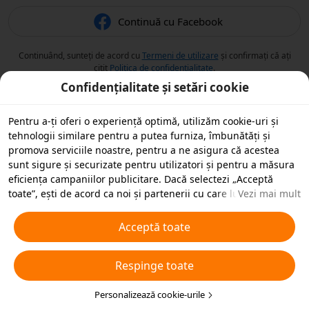
Continuă cu Facebook
Continuând, sunteți de acord cu
Termeni de utilizare
și confirmați că ați
citit
Politica de confidențialitate
.
Confidențialitate și setări cookie
Pentru a-ți oferi o experiență optimă, utilizăm cookie-uri și
tehnologii similare pentru a putea furniza, îmbunătăți și
promova serviciile noastre, pentru a ne asigura că acestea
sunt sigure și securizate pentru utilizatori și pentru a măsura
eficiența campaniilor publicitare. Dacă selectezi „Acceptă
toate”, ești de acord ca noi și partenerii cu care lucrăm să
Vezi mai mult
stocăm cookie-uri și tehnologii similare pe dispozitivul tău în
scopuri publicitare. De asemenea, poți „Respinge toate”
Acceptă toate
cookie-urile neesențiale sau poți alege ce tipuri de cookie-uri
dorești să accepți sau să dezactivezi, printr-un clic mai jos pe
Respinge toate
„Personalizare cookie-uri” sau în orice moment în setările de
confidențialitate. Pentru mai multe detalii, vezi
Politica noastră
privind cookie-urile și tehnologiile similare
Personalizează cookie-urile
.