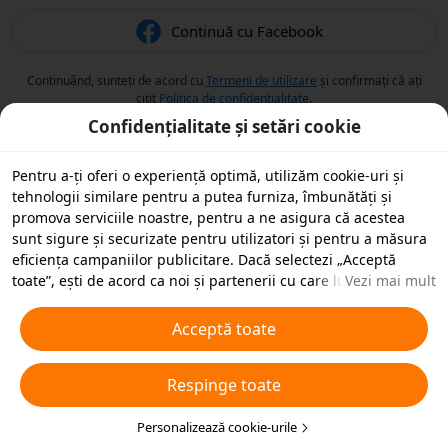
Continuă cu Facebook
Continuând, sunteți de acord cu
Termeni de utilizare
și confirmați că ați
citit
Politica de confidențialitate
.
Confidențialitate și setări cookie
Pentru a-ți oferi o experiență optimă, utilizăm cookie-uri și
tehnologii similare pentru a putea furniza, îmbunătăți și
promova serviciile noastre, pentru a ne asigura că acestea
sunt sigure și securizate pentru utilizatori și pentru a măsura
eficiența campaniilor publicitare. Dacă selectezi „Acceptă
toate”, ești de acord ca noi și partenerii cu care lucrăm să
Vezi mai mult
stocăm cookie-uri și tehnologii similare pe dispozitivul tău în
scopuri publicitare. De asemenea, poți „Respinge toate”
Acceptă toate
cookie-urile neesențiale sau poți alege ce tipuri de cookie-uri
dorești să accepți sau să dezactivezi, printr-un clic mai jos pe
Respinge toate
„Personalizare cookie-uri” sau în orice moment în setările de
confidențialitate. Pentru mai multe detalii, vezi
Politica noastră
privind cookie-urile și tehnologiile similare
Personalizează cookie-urile
.