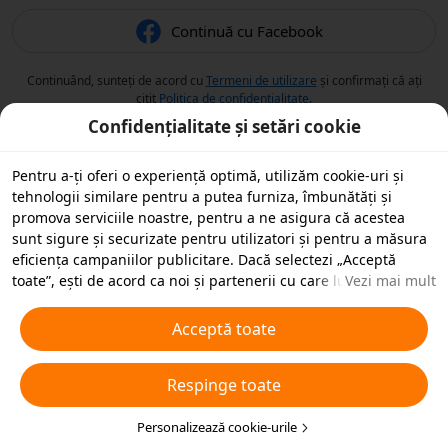
Continuă cu Facebook
Continuând, sunteți de acord cu
Termeni de utilizare
și confirmați că ați
citit
Politica de confidențialitate
.
Confidențialitate și setări cookie
Pentru a-ți oferi o experiență optimă, utilizăm cookie-uri și
tehnologii similare pentru a putea furniza, îmbunătăți și
promova serviciile noastre, pentru a ne asigura că acestea
sunt sigure și securizate pentru utilizatori și pentru a măsura
eficiența campaniilor publicitare. Dacă selectezi „Acceptă
toate”, ești de acord ca noi și partenerii cu care lucrăm să
Vezi mai mult
stocăm cookie-uri și tehnologii similare pe dispozitivul tău în
scopuri publicitare. De asemenea, poți „Respinge toate”
Acceptă toate
cookie-urile neesențiale sau poți alege ce tipuri de cookie-uri
dorești să accepți sau să dezactivezi, printr-un clic mai jos pe
Respinge toate
„Personalizare cookie-uri” sau în orice moment în setările de
confidențialitate. Pentru mai multe detalii, vezi
Politica noastră
privind cookie-urile și tehnologiile similare
Personalizează cookie-urile
.