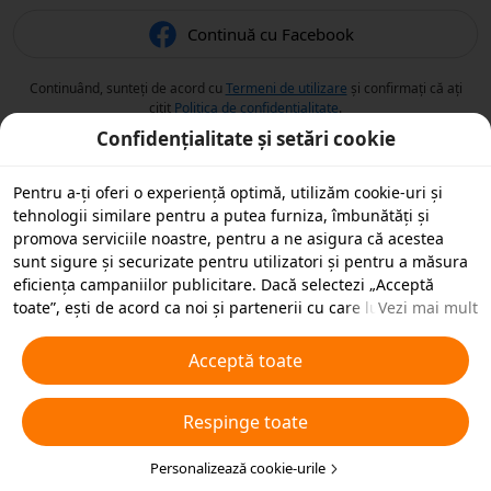
Continuă cu Facebook
Continuând, sunteți de acord cu
Termeni de utilizare
și confirmați că ați
citit
Politica de confidențialitate
.
Confidențialitate și setări cookie
Pentru a-ți oferi o experiență optimă, utilizăm cookie-uri și
tehnologii similare pentru a putea furniza, îmbunătăți și
promova serviciile noastre, pentru a ne asigura că acestea
sunt sigure și securizate pentru utilizatori și pentru a măsura
eficiența campaniilor publicitare. Dacă selectezi „Acceptă
toate”, ești de acord ca noi și partenerii cu care lucrăm să
Vezi mai mult
stocăm cookie-uri și tehnologii similare pe dispozitivul tău în
scopuri publicitare. De asemenea, poți „Respinge toate”
Acceptă toate
cookie-urile neesențiale sau poți alege ce tipuri de cookie-uri
dorești să accepți sau să dezactivezi, printr-un clic mai jos pe
Respinge toate
„Personalizare cookie-uri” sau în orice moment în setările de
confidențialitate. Pentru mai multe detalii, vezi
Politica noastră
privind cookie-urile și tehnologiile similare
Personalizează cookie-urile
.