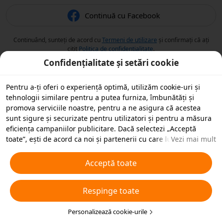
Continuă cu Facebook
Continuând, sunteți de acord cu
Termeni de utilizare
și confirmați că ați
citit
Politica de confidențialitate
.
Confidențialitate și setări cookie
Pentru a-ți oferi o experiență optimă, utilizăm cookie-uri și
tehnologii similare pentru a putea furniza, îmbunătăți și
promova serviciile noastre, pentru a ne asigura că acestea
sunt sigure și securizate pentru utilizatori și pentru a măsura
eficiența campaniilor publicitare. Dacă selectezi „Acceptă
toate”, ești de acord ca noi și partenerii cu care lucrăm să
Vezi mai mult
stocăm cookie-uri și tehnologii similare pe dispozitivul tău în
scopuri publicitare. De asemenea, poți „Respinge toate”
Acceptă toate
cookie-urile neesențiale sau poți alege ce tipuri de cookie-uri
dorești să accepți sau să dezactivezi, printr-un clic mai jos pe
Respinge toate
„Personalizare cookie-uri” sau în orice moment în setările de
confidențialitate. Pentru mai multe detalii, vezi
Politica noastră
privind cookie-urile și tehnologiile similare
Personalizează cookie-urile
.